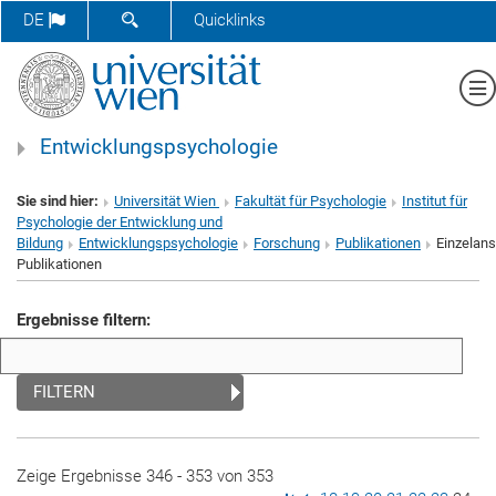
SUCHFORMULAR ÖFFNEN
DE
Quicklinks
Me
Entwicklungspsychologie
Sie sind hier:
Universität Wien
Fakultät für Psychologie
Institut für
Psychologie der Entwicklung und
Bildung
Entwicklungspsychologie
Forschung
Publikationen
Einzelans
Publikationen
Ergebnisse filtern:
FILTERN
Zeige Ergebnisse 346 - 353 von 353