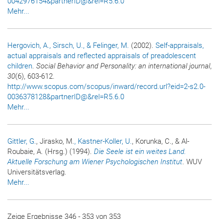
0042976154&partnerID@&rel=R5.6.0
Mehr...
Hergovich, A.
, Sirsch, U.
, & Felinger, M.
(2002).
Self-appraisals,
actual appraisals and reflected appraisals of preadolescent
children
.
Social Behavior and Personality: an international journal
,
30
(6), 603-612.
http://www.scopus.com/scopus/inward/record.url?eid=2-s2.0-
0036378128&partnerID@&rel=R5.6.0
Mehr...
Gittler, G.
, Jirasko, M.
, Kastner-Koller, U.
, Korunka, C., & Al-
Roubaie, A. (Hrsg.) (1994).
Die Seele ist ein weites Land.
Aktuelle Forschung am Wiener Psychologischen Institut
. WUV
Universitätsverlag.
Mehr...
Zeige Ergebnisse 346 - 353 von 353