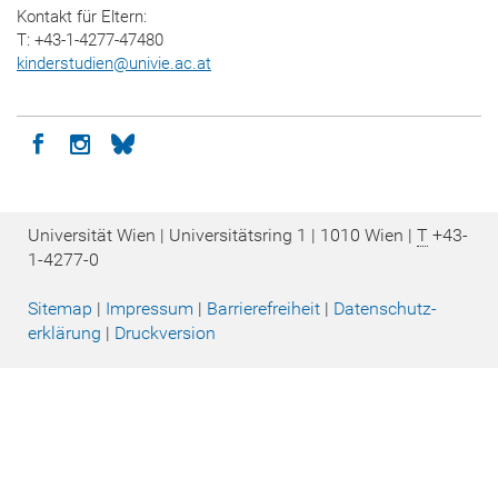
Kontakt für Eltern:
T: +43-1-4277-47480
kinderstudien
@
univie.ac.at
Icon facebook
Icon instagram
Icon bluesky
Universität Wien | Universitätsring 1 | 1010 Wien |
T
+43-
1-4277-0
Sitemap
|
Impressum
|
Barrierefreiheit
|
Datenschutz­
erklärung
|
Druckversion