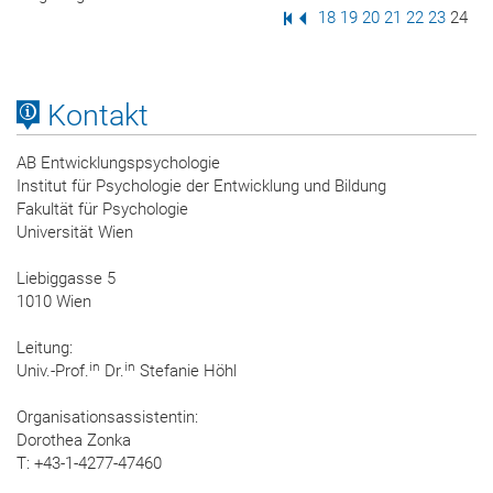
Erste Seite
Vorige Seite
Seite
18
Seite
19
Seite
20
Seite
21
Seite
22
Seite
23
Seite
24
Kontakt
AB Entwicklungspsychologie
Institut für Psychologie der Entwicklung und Bildung
Fakultät für Psychologie
Universität Wien
Liebiggasse 5
1010 Wien
Leitung:
in
in
Univ.-Prof.
Dr.
Stefanie Höhl
Organisationsassistentin:
Dorothea Zonka
T: +43-1-4277-47460