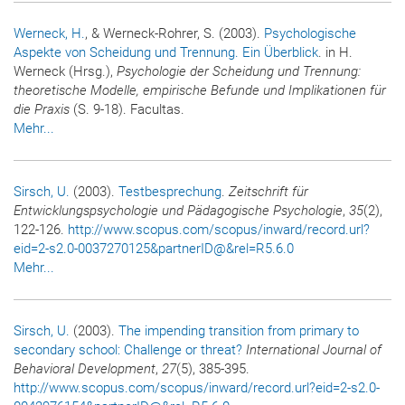
Werneck, H.
, & Werneck-Rohrer, S. (2003).
Psychologische
Aspekte von Scheidung und Trennung. Ein Überblick
. in H.
Werneck (Hrsg.),
Psychologie der Scheidung und Trennung:
theoretische Modelle, empirische Befunde und Implikationen für
die Praxis
(S. 9-18). Facultas.
Mehr...
Sirsch, U.
(2003).
Testbesprechung
.
Zeitschrift für
Entwicklungspsychologie und Pädagogische Psychologie
,
35
(2),
122-126.
http://www.scopus.com/scopus/inward/record.url?
eid=2-s2.0-0037270125&partnerID@&rel=R5.6.0
Mehr...
Sirsch, U.
(2003).
The impending transition from primary to
secondary school: Challenge or threat?
International Journal of
Behavioral Development
,
27
(5), 385-395.
http://www.scopus.com/scopus/inward/record.url?eid=2-s2.0-