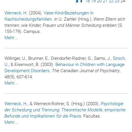
Erste Seite
Vorige Seite
Seite
18
Seite
19
Seite
20
Seite
21
Seite
22
Seite
23
Seite
24
Werneck, H.
(2004).
Vater-Kind-Beziehungen in
Nachscheidungsfamilien
. in U. Zartler (Hrsg.),
Wenn Eltern sich
trennen: wie Kinder, Frauen und Männer Scheidung erleben
(S.
155-179). Campus.
Mehr...
Willinger, U., Brunner, E., Diendorfer-Radner, G., Sams, J.
, Sirsch,
U.
, & Eisenwort, B. (2003).
Behaviour in Children with Language
Development Disorders
.
The Canadian Journal of Psychiatry
,
48
(9), 607-614.
Mehr...
Werneck, H.
, & Werneck-Rohrer, S. (Hrsg.) (2003).
Psychologie
der Scheidung und Trennung: Theoretische Modelle, empirische
Befunde und Implikationen für die Praxis
. Facultas.
Mehr...