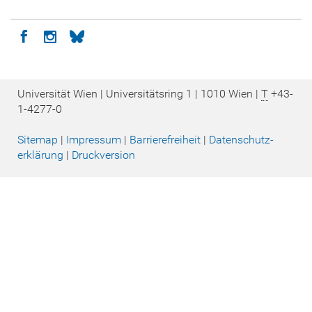
Icon facebook
Icon instagram
Icon bluesky
Universität Wien | Universitätsring 1 | 1010 Wien |
T
+43-
1-4277-0
Sitemap
|
Impressum
|
Barrierefreiheit
|
Datenschutz­
erklärung
|
Druckversion