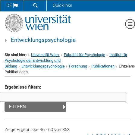
SUCHFORMULAR ÖFFNEN
DE
Quicklinks
Me
Entwicklungspsychologie
Sie sind hier:
Universität Wien
Fakultät für Psychologie
Institut für
Psychologie der Entwicklung und
Bildung
Entwicklungspsychologie
Forschung
Publikationen
Einzelans
Publikationen
Ergebnisse filtern:
FILTERN
Zeige Ergebnisse 46 - 60 von 353