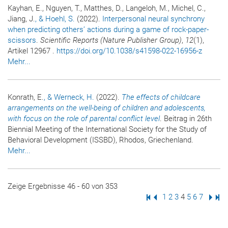
Kayhan, E., Nguyen, T., Matthes, D., Langeloh, M., Michel, C.,
Jiang, J.
, & Hoehl, S.
(2022).
Interpersonal neural synchrony
when predicting others’ actions during a game of rock-paper-
scissors
.
Scientific Reports (Nature Publisher Group)
,
12
(1),
Artikel 12967 .
https://doi.org/10.1038/s41598-022-16956-z
Mehr...
Konrath, E.
, & Werneck, H.
(2022).
The effects of childcare
arrangements on the well-being of children and adolescents,
with focus on the role of parental conflict level
. Beitrag in 26th
Biennial Meeting of the International Society for the Study of
Behavioral Development (ISSBD), Rhodos, Griechenland.
Mehr...
Zeige Ergebnisse 46 - 60 von 353
Erste Seite
Vorige Seite
Seite
1
Seite
2
Seite
3
Seite
4
Seite
5
Seite
6
Seite
7
Nächs
Letz