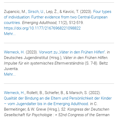
Zupancic, M.
, Sirsch, U.
, Lep, Ž., & Kavcic, T. (2023).
Four types
of individuation: Further evidence from two Central-European
countries.
Emerging Adulthood
,
11
(2), 512-519.
https://doi.org/10.1177/21676968221098822
Mehr...
Werneck, H.
(2023).
Vorwort zu „Väter in den Frühen Hilfen“
. in
Deutsches Jugendinstitut (Hrsg.),
Väter in den Frühen Hilfen.
Impulse für ein systemisches Elternverständnis
(S. 7-8). Beltz
Juventa.
Mehr...
Werneck, H.
, Rollett, B., Schiefer, B., & Marsch, S. (2022).
Qualität der Bindung an die Eltern und Persönlichkeit der Kinder
– vom Jugendalter bis in die Emerging Adulthood
. in C.
Bermeitinger, & W. Greve (Hrsg.),
52. Kongress der Deutschen
Gesellschaft für Psychologie : = 52nd Congress of the German