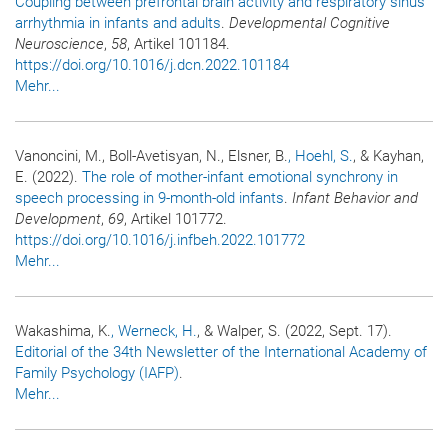
Coupling between prefrontal brain activity and respiratory sinus
arrhythmia in infants and adults
.
Developmental Cognitive
Neuroscience
,
58
, Artikel 101184.
https://doi.org/10.1016/j.dcn.2022.101184
Mehr...
Vanoncini, M., Boll-Avetisyan, N., Elsner, B.
, Hoehl, S.
, & Kayhan,
E. (2022).
The role of mother-infant emotional synchrony in
speech processing in 9-month-old infants
.
Infant Behavior and
Development
,
69
, Artikel 101772.
https://doi.org/10.1016/j.infbeh.2022.101772
Mehr...
Wakashima, K.
, Werneck, H.
, & Walper, S. (2022, Sept. 17).
Editorial of the 34th Newsletter of the International Academy of
Family Psychology (IAFP)
.
Mehr...