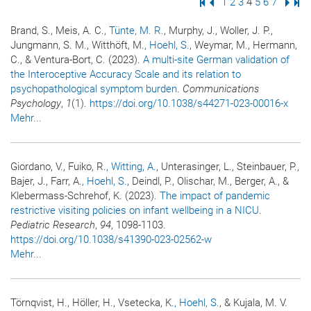
Erste Seite
Vorige Seite
Seite
1
Seite
2
Seite
3
Seite
4
Seite
5
Seite
6
Seite
7
Nächs
Letz
Brand, S., Meis, A. C.
, Tünte, M. R.
, Murphy, J., Woller, J. P.,
Jungmann, S. M., Witthöft, M.
, Hoehl, S.
, Weymar, M., Hermann,
C., & Ventura-Bort, C. (2023).
A multi-site German validation of
the Interoceptive Accuracy Scale and its relation to
psychopathological symptom burden
.
Communications
Psychology
,
1
(1).
https://doi.org/10.1038/s44271-023-00016-x
Mehr...
Giordano, V., Fuiko, R.
, Witting, A.
, Unterasinger, L., Steinbauer, P.,
Bajer, J., Farr, A.
, Hoehl, S.
, Deindl, P., Olischar, M., Berger, A., &
Klebermass-Schrehof, K. (2023).
The impact of pandemic
restrictive visiting policies on infant wellbeing in a NICU
.
Pediatric Research
,
94
, 1098-1103.
https://doi.org/10.1038/s41390-023-02562-w
Mehr...
Törnqvist, H., Höller, H., Vsetecka, K.
, Hoehl, S.
, & Kujala, M. V.