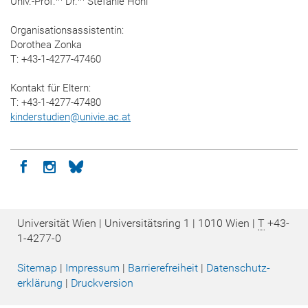
Univ.-Prof.
Dr.
Stefanie Höhl
Organisationsassistentin:
Dorothea Zonka
T: +43-1-4277-47460
Kontakt für Eltern:
T: +43-1-4277-47480
kinderstudien
@
univie.ac.at
Icon facebook
Icon instagram
Icon bluesky
Universität Wien | Universitätsring 1 | 1010 Wien |
T
+43-
1-4277-0
Sitemap
|
Impressum
|
Barrierefreiheit
|
Datenschutz­
erklärung
|
Druckversion