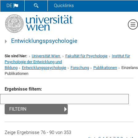
SUCHFORMULAR ÖFFNEN
DE
Quicklinks
Me
Entwicklungspsychologie
Sie sind hier:
Universität Wien
Fakultät für Psychologie
Institut für
Psychologie der Entwicklung und
Bildung
Entwicklungspsychologie
Forschung
Publikationen
Einzelans
Publikationen
Ergebnisse filtern:
FILTERN
Zeige Ergebnisse 76 - 90 von 353