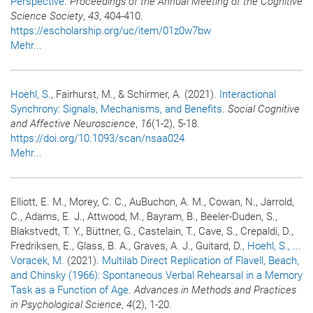
Perspective
.
Proceedings of the Annual Meeting of the Cognitive
Science Society
,
43
, 404-410.
https://escholarship.org/uc/item/01z0w7bw
Mehr...
Hoehl, S.
, Fairhurst, M., & Schirmer, A. (2021).
Interactional
Synchrony: Signals, Mechanisms, and Benefits
.
Social Cognitive
and Affective Neuroscience
,
16
(1-2), 5-18.
https://doi.org/10.1093/scan/nsaa024
Mehr...
Elliott, E. M., Morey, C. C., AuBuchon, A. M., Cowan, N., Jarrold,
C., Adams, E. J., Attwood, M., Bayram, B., Beeler-Duden, S.,
Blakstvedt, T. Y., Büttner, G., Castelain, T., Cave, S., Crepaldi, D.,
Fredriksen, E., Glass, B. A., Graves, A. J., Guitard, D.
, Hoehl, S.
, ...
Voracek, M.
(2021).
Multilab Direct Replication of Flavell, Beach,
and Chinsky (1966): Spontaneous Verbal Rehearsal in a Memory
Task as a Function of Age
.
Advances in Methods and Practices
in Psychological Science
,
4
(2), 1-20.