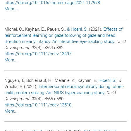
https://doi.org/10.1016/j.neuroimage.2021.117978
Mehr...
Michel, C., Kayhan, E., Pauen, S.
, & Hoehl, S.
(2021).
Effects of
reinforcement learning on gaze following of gaze and head
direction in early infancy: An interactive eye-tracking study
.
Child
Development
,
92
(4), e364-e382.
https://doi.org/10.1111/cdev.13497
Mehr...
Nguyen, T., Schleihauf, H., Melanie, K., Kayhan, E.
, Hoehl, S.
, &
Vrticka, P. (2021).
Interpersonal neural synchrony during father-
child problem solving: An fNIRS hyperscanning study.
Child
Development
,
92
(4), e565-e580.
https://doi.org/10.1111/cdev.13510
Mehr...