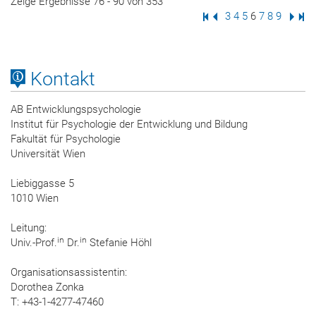
Zeige Ergebnisse 76 - 90 von 353
Erste Seite
Vorige Seite
Seite
3
Seite
4
Seite
5
Seite
6
Seite
7
Seite
8
Seite
9
Nächs
Letz
Kontakt
AB Entwicklungspsychologie
Institut für Psychologie der Entwicklung und Bildung
Fakultät für Psychologie
Universität Wien
Liebiggasse 5
1010 Wien
Leitung:
in
in
Univ.-Prof.
Dr.
Stefanie Höhl
Organisationsassistentin:
Dorothea Zonka
T: +43-1-4277-47460