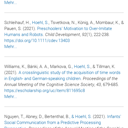
Mehr...
Schleihauf, H.
, Hoehl, S.
, Tsvetkova, N., König, A., Mombaur, K., &
Pauen, S. (2021).
Preschoolers’ Motivation to Over‐Imitate
Humans and Robots
.
Child Development
,
92
(1), 222-238.
https://doi.org/10.1111/cdev.13403
Mehr...
Williams, K., Bánki, A. A., Markova, G.
, Hoehl, S.
, & Tillman, K.
(2021).
A crosslinguistic study of the acquisition of time words
in English- and German-speaking children
.
Proceedings of the
Annual Meeting of the Cognitive Science Society
,
43
, 679-685.
https://escholarship.org/uc/item/811695c8
Mehr...
Nguyen, T., Abney, D., Bertenthal, B.
, & Hoehl, S.
(2021).
Infants’
Social Communication from a Predictive Processing