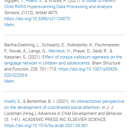
Nguyen, T.
, Hoehl, S.
, & Vrticka, P. (2021).
A Guide to Parent-
Child fNIRS Hyperscanning Data Processing and Analysis
.
Sensors
,
21
(12), Artikel 4075.
https://doi.org/10.3390/s21124075
Mehr...
Bartha-Doehring, L., Schwartz, E., Kollndorfer, K., Fischmeister,
F., Novak, A., Langs, G.
, Werneck, H.
, Prayer, D., Seidl, R., &
Kasprian, G. (2021).
Effect of corpus callosum agenesis on the
language network in children and adolescents
.
Brain Structure
and Function
,
226
, 701–713.
https://doi.org/10.1007/s00429-
020-02203-6
Mehr...
Hoehl, S.
, & Bertenthal, B. I. (2021).
An interactionist perspective
on the development of coordinated social attention
. in J. J.
Lockman (Hrsg.),
Advances in Child Development and Behavior
(S. 1-41). ACADEMIC PRESS INC ELSEVIER SCIENCE.
https://doi.org/10.1016/bs.acdb.2021.05.001