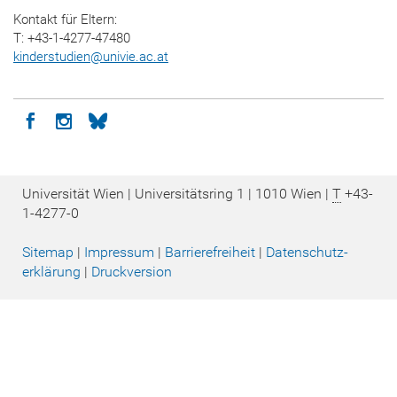
Kontakt für Eltern:
T: +43-1-4277-47480
kinderstudien
@
univie.ac.at
Icon facebook
Icon instagram
Icon bluesky
Universität Wien | Universitätsring 1 | 1010 Wien |
T
+43-
1-4277-0
Sitemap
|
Impressum
|
Barrierefreiheit
|
Datenschutz­
erklärung
|
Druckversion