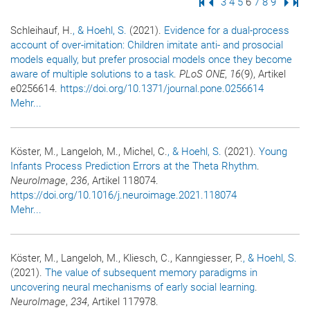
Erste Seite
Vorige Seite
Seite
3
Seite
4
Seite
5
Seite
6
Seite
7
Seite
8
Seite
9
Nächs
Letz
Schleihauf, H.
, & Hoehl, S.
(2021).
Evidence for a dual-process
account of over-imitation: Children imitate anti- and prosocial
models equally, but prefer prosocial models once they become
aware of multiple solutions to a task
.
PLoS ONE
,
16
(9), Artikel
e0256614.
https://doi.org/10.1371/journal.pone.0256614
Mehr...
Köster, M., Langeloh, M., Michel, C.
, & Hoehl, S.
(2021).
Young
Infants Process Prediction Errors at the Theta Rhythm
.
NeuroImage
,
236
, Artikel 118074.
https://doi.org/10.1016/j.neuroimage.2021.118074
Mehr...
Köster, M., Langeloh, M., Kliesch, C., Kanngiesser, P.
, & Hoehl, S.
(2021).
The value of subsequent memory paradigms in
uncovering neural mechanisms of early social learning
.
NeuroImage
,
234
, Artikel 117978.