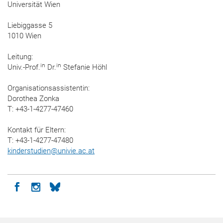
Universität Wien
Liebiggasse 5
1010 Wien
Leitung:
in
in
Univ.-Prof.
Dr.
Stefanie Höhl
Organisationsassistentin:
Dorothea Zonka
T: +43-1-4277-47460
Kontakt für Eltern:
T: +43-1-4277-47480
kinderstudien
@
univie.ac.at
Icon facebook
Icon instagram
Icon bluesky