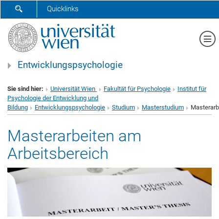
SUCHFORMULAR ÖFFNEN
Quicklinks
Me
Entwicklungspsychologie
Sie sind hier:
Universität Wien
Fakultät für Psychologie
Institut für
Psychologie der Entwicklung und
Bildung
Entwicklungspsychologie
Studium
Masterstudium
Masterarb
Masterarbeiten am
Arbeitsbereich