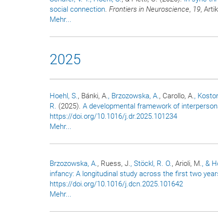
social connection
.
Frontiers in Neuroscience
,
19
, Art
Mehr...
2025
Hoehl, S.
, Bánki, A.
, Brzozowska, A.
, Carollo, A.
, Kostor
R.
(2025).
A developmental framework of interperson
https://doi.org/10.1016/j.dr.2025.101234
Mehr...
Brzozowska, A.
, Ruess, J.
, Stöckl, R. O.
, Arioli, M.
, & H
infancy: A longitudinal study across the first two years
https://doi.org/10.1016/j.dcn.2025.101642
Mehr...