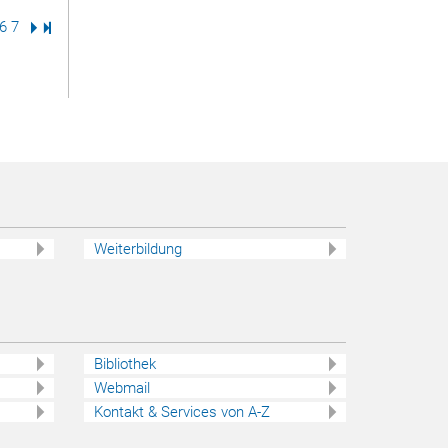
te
eite
Seite
6
Seite
7
Nächste Seite
Letzte Seite
Weiterbildung
Bibliothek
Webmail
Kontakt & Services von A-Z