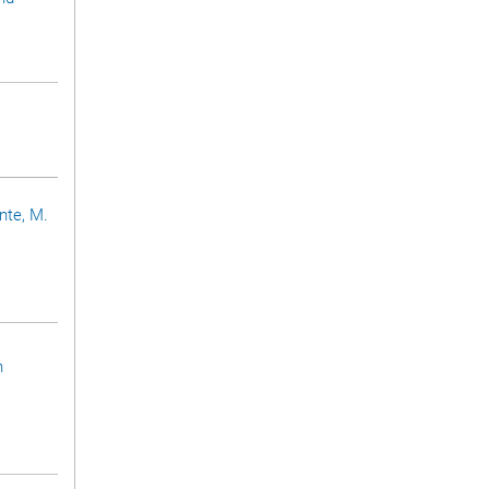
ünte, M.
n