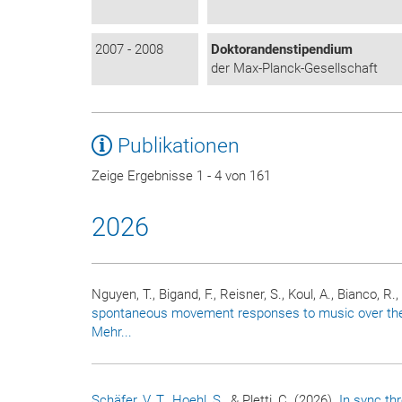
2007 - 2008
Doktorandenstipendium
der Max-Planck-Gesellschaft
Publikationen
Zeige Ergebnisse 1 - 4 von 161
2026
Nguyen, T., Bigand, F., Reisner, S., Koul, A., Bianco, R.
spontaneous movement responses to music over the f
Mehr...
Schäfer, V. T.
, Hoehl, S.
, & Pletti, C. (2026).
In sync th