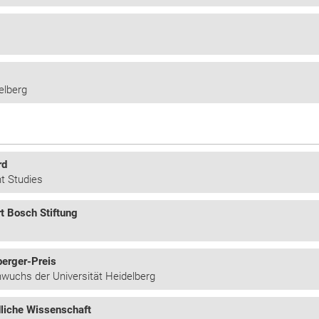
elberg
rd
nt Studies
t Bosch Stiftung
berger-Preis
wuchs der Universität Heidelberg
dliche Wissenschaft