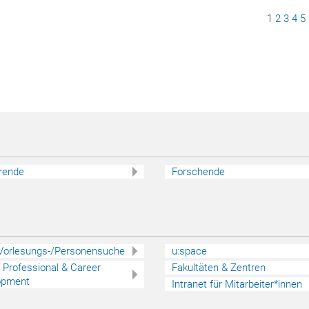
Seite
1
Seite
2
Seite
3
Sei
4
S
5
rende
Forschende
 Vorlesungs-/Personensuche
u:space
 - Professional & Career
Fakultäten & Zentren
opment
Intranet für Mitarbeiter*innen