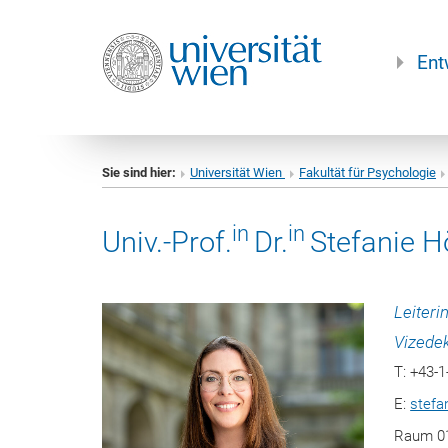
Ent
Sie sind hier:
Universität Wien
Fakultät für Psychologie
in
in
Univ.-Prof.
Dr.
Stefanie H
Leiteri
Vizede
T: +43-
E:
stefa
Raum 0