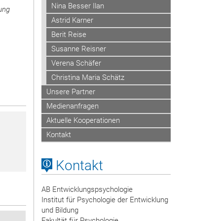
Nina Besser Ilan
dung
Astrid Karner
Berit Reise
Susanne Reisner
Verena Schäfer
Christina Maria Schätz
Unsere Partner
Medienanfragen
Aktuelle Kooperationen
Kontakt
Kontakt
AB Entwicklungspsychologie
Institut für Psychologie der Entwicklung
und Bildung
Fakultät für Psychologie