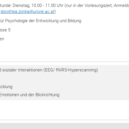
unde: Dienstag, 10.00 - 11.00 Uhr (
nur in der Vorlesungszeit; Anmel
i
dorothea.zonka
@
univie.ac.at
)
 für Psychologie der Entwicklung und Bildung
asse 5
en
 sozialer Interaktionen (EEG/ fNIRS-Hyperscanning)
icklung
Emotionen und der Blickrichtung