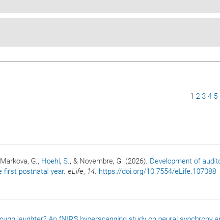
Seite
1
Seite
2
Seite
3
Sei
4
S
5
, Markova, G.
, Hoehl, S.
, & Novembre, G. (2026).
Development of audit
irst postnatal year
.
eLife
,
14
.
https://doi.org/10.7554/eLife.107088
rough laughter? An fNIRS hyperscanning study on neural synchrony a