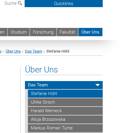
Suche
Quicklinks
nen
Studium
Forschung
Fakultät
Über Uns
e
Über Uns
Das Team
Stefanie Höhl
Über Uns
Das Team
Stefanie Höhl
Ulrike Sirsch
Harald Werneck
Alicja Brzozowska
Markus Roman Tünte