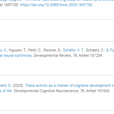
ikel 1697100.
https://doi.org/10.3389/fnins.2025.1697100
z, K.
, Nguyen, T., Pletti, C., Reisner, S.
, Schäfer, V. T.
, Schaetz, C.
, & T
al neural synchrony
.
Developmental Review
,
78
, Artikel 101234.
oehl, S.
(2025).
Theta activity as a marker of cognitive development i
 of life
.
Developmental Cognitive Neuroscience
,
76
, Artikel 101642.