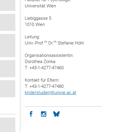
Universität Wien
Liebiggasse 5
1010 Wien
Leitung:
in
in
Univ.-Prof.
Dr.
Stefanie Höhl
Organisationsassistentin:
Dorothea Zonka
T: +43-1-4277-47460
Kontakt für Eltern:
T: +43-1-4277-47480
kinderstudien
@
univie.ac.at
Icon facebook
Icon instagram
Icon bluesky