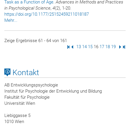
Task as a Function of Age
.
Advances in Methods and Practices
in Psychological Science
,
4
(2), 1-20.
https://doi.org/10.1177/25152459211018187
Mehr...
Zeige Ergebnisse 61 - 64 von 161
Erste Seite
Vorige Seite
Seite
13
Seite
14
Seite
15
Seite
16
Seite
17
Seite
18
Seite
19
Nächs
Letz
Kontakt
AB Entwicklungspsychologie
Institut für Psychologie der Entwicklung und Bildung
Fakultät für Psychologie
Universität Wien
Liebiggasse 5
1010 Wien