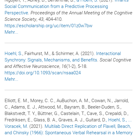
Nguyen, T., Abney, D., Bertenthal, B.
, & Hoehl, S.
(2021).
Infants’
Social Communication from a Predictive Processing
Perspective
.
Proceedings of the Annual Meeting of the Cognitive
Science Society
,
43
, 404-410.
https://escholarship.org/uc/item/01z0w7bw
Mehr...
Hoehl, S.
, Fairhurst, M., & Schirmer, A. (2021).
Interactional
Synchrony: Signals, Mechanisms, and Benefits
.
Social Cognitive
and Affective Neuroscience
,
16
(1-2), 5-18.
https://doi.org/10.1093/scan/nsaa024
Mehr...
Elliott, E. M., Morey, C. C., AuBuchon, A. M., Cowan, N., Jarrold,
C., Adams, E. J., Attwood, M., Bayram, B., Beeler-Duden, S.,
Blakstvedt, T. Y., Büttner, G., Castelain, T., Cave, S., Crepaldi, D.,
Fredriksen, E., Glass, B. A., Graves, A. J., Guitard, D.
, Hoehl, S.
, ...
Voracek, M.
(2021).
Multilab Direct Replication of Flavell, Beach,
and Chinsky (1966): Spontaneous Verbal Rehearsal in a Memory