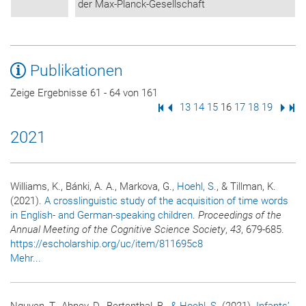
der Max-Planck-Gesellschaft
Publikationen
Zeige Ergebnisse 61 - 64 von 161
Erste Seite
Vorige Seite
Seite
13
Seite
14
Seite
15
Seite
16
Seite
17
Seite
18
Seite
19
Nächs
Letz
2021
Williams, K., Bánki, A. A., Markova, G.
, Hoehl, S.
, & Tillman, K.
(2021).
A crosslinguistic study of the acquisition of time words
in English- and German-speaking children
.
Proceedings of the
Annual Meeting of the Cognitive Science Society
,
43
, 679-685.
https://escholarship.org/uc/item/811695c8
Mehr...