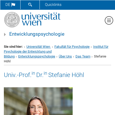
SUCHFORMULAR ÖFFNEN
DE
Quicklinks
Me
Entwicklungspsychologie
Sie sind hier:
Universität Wien
Fakultät für Psychologie
Institut für
Psychologie der Entwicklung und
Bildung
Entwicklungspsychologie
Über Uns
Das Team
Stefanie
Höhl
in
in
Univ.-Prof.
Dr.
Stefanie Höhl