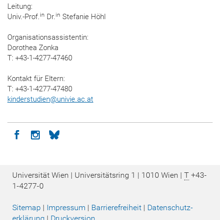
Leitung:
in
in
Univ.-Prof.
Dr.
Stefanie Höhl
Organisationsassistentin:
Dorothea Zonka
T: +43-1-4277-47460
Kontakt für Eltern:
T: +43-1-4277-47480
kinderstudien
@
univie.ac.at
Icon facebook
Icon instagram
Icon bluesky
Universität Wien | Universitätsring 1 | 1010 Wien |
T
+43-
1-4277-0
Sitemap
|
Impressum
|
Barrierefreiheit
|
Datenschutz­
erklärung
|
Druckversion